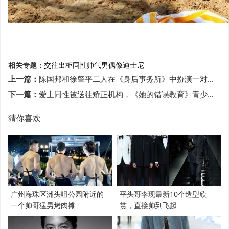
相关专题：
交往
出柜
同性
帅气
男偶像
迪士尼
上一篇：
陈国邦和徐肇平二人在《身后事务所》中扮演一对同性伴侣
下一篇：
爱上同性被送往矫正机构，《她的错误教育》青少年的悲伤与错误
猜你喜欢
广州海珠区洲头咀公园附近的
平头哥李现最新10个造型欣
一个帅哥猛男烤肉摊
赏，直接帅到飞起