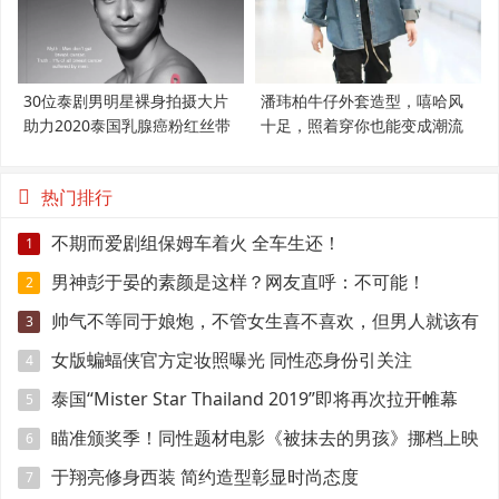
30位泰剧男明星裸身拍摄大片
潘玮柏牛仔外套造型，嘻哈风
助力2020泰国乳腺癌粉红丝带
十足，照着穿你也能变成潮流
范
热门排行
不期而爱剧组保姆车着火 全车生还！
1
男神彭于晏的素颜是这样？网友直呼：不可能！
2
帅气不等同于娘炮，不管女生喜不喜欢，但男人就该有
3
点肌肉
女版蝙蝠侠官方定妆照曝光 同性恋身份引关注
4
泰国“Mister Star Thailand 2019”即将再次拉开帷幕
5
瞄准颁奖季！同性题材电影《被抹去的男孩》挪档上映
6
于翔亮修身西装 简约造型彰显时尚态度
7