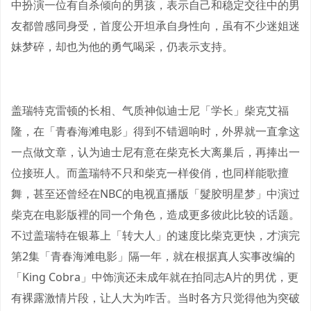
中扮演一位有自杀倾向的男孩，表示自己和稳定交往中的男
友都曾感同身受，首度公开坦承自身性向，虽有不少迷姐迷
妹梦碎，却也为他的勇气喝采，仍表示支持。
盖瑞特克雷顿的长相、气质神似迪士尼「学长」柴克艾福
隆，在「青春海滩电影」得到不错迴响时，外界就一直拿这
一点做文章，认为迪士尼有意在柴克长大离巢后，再捧出一
位接班人。而盖瑞特不只和柴克一样俊俏，也同样能歌擅
舞，甚至还曾经在NBC的电视直播版「髮胶明星梦」中演过
柴克在电影版裡的同一个角色，造成更多彼此比较的话题。
不过盖瑞特在银幕上「转大人」的速度比柴克更快，才演完
第2集「青春海滩电影」隔一年，就在根据真人实事改编的
「King Cobra」中饰演还未成年就在拍同志A片的男优，更
有裸露激情片段，让人大为咋舌。当时各方只觉得他为突破