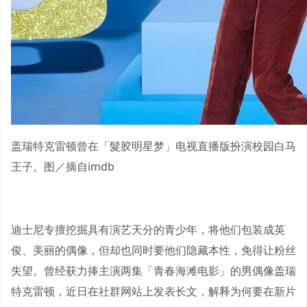
盖瑞特克雷顿曾在「髮胶明星梦」电视直播版扮演校园白马
王子。图／摘自imdb
迪士尼专擅挖掘具有演艺天分的青少年，将他们包装成英
俊、美丽的偶像，但却也同时要他们隐藏本性，免得让粉丝
失望。曾经获力捧主演两集「青春海滩电影」的男偶像盖瑞
特克雷顿，近日在社群网站上发表长文，解释为何要在新片