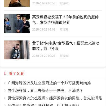
2020-03-22 08:56
阅读62
高云翔轻微发福了！2年前的他真的挺帅
气，发型也很潮很好看
2020-03-22 09:08
阅读58
黄子韬“闪电头”发型霸气！搭配发光运动
套装，前卫抢眼
2020-03-22 09:27
阅读56
看了又看
广州海珠区洲头咀公园附近的一个帅哥猛男烤肉摊
男生怎样做，看上去就会干干净净、不油腻？
男性穿紧身衣怎么说呢？能穿紧身衣的男性，首先能满足
这4个条件
颜值高！气质好！身材超好，让人想入非非