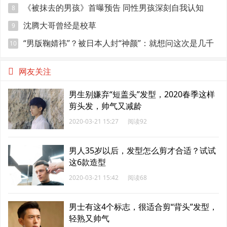
《被抹去的男孩》首曝预告 同性男孩深刻自我认知
8
沈腾大哥曾经是校草
9
“男版鞠婧祎”？被日本人封“神颜”：就想问这次是几千
10
年一遇？
网友关注
男生别嫌弃“短盖头”发型，2020春季这样
剪头发，帅气又减龄
2020-03-21 15:27
阅读92
男人35岁以后，发型怎么剪才合适？试试
这6款造型
2020-03-21 15:42
阅读68
男士有这4个标志，很适合剪“背头”发型，
轻熟又帅气