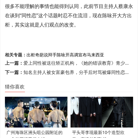
很多不能理解的事情也能得到认同，此前节目主持人蔡康永
在谈到“同性恋”这个话题时忍不住流泪，现在陈咏开大方出
柜，其实这就是人们观点的改变。
相关专题：
出柜
奇葩说
辩手
陈咏开高调宣布
马来西亚
上一篇：
爱上同性被送往矫正机构，《她的错误教育》青少年的悲伤与错误
下一篇：
知名主持人被女富豪包养，分手后对骂被爆同性恋，今患癌生活窘迫
猜你喜欢
广州海珠区洲头咀公园附近的
平头哥李现最新10个造型欣