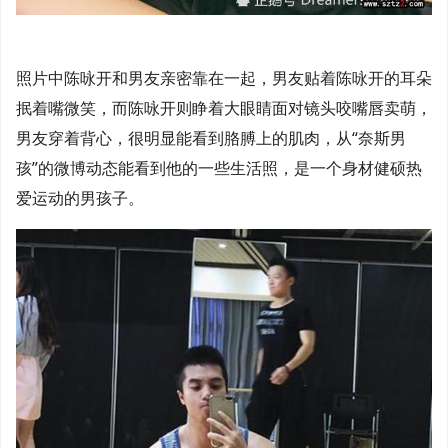
照片中陈咏开和男友亲密靠在一起，男友贴着陈咏开的耳朵
抿着嘴微笑，而陈咏开则睁着大眼睛面对镜头咬嘴唇卖萌，
男友穿着背心，很明显能看到胳膊上的肌肉，从“奈斯男
孩”的微博动态能看到他的一些生活照，是一个身材健硕热
爱运动的男孩子。