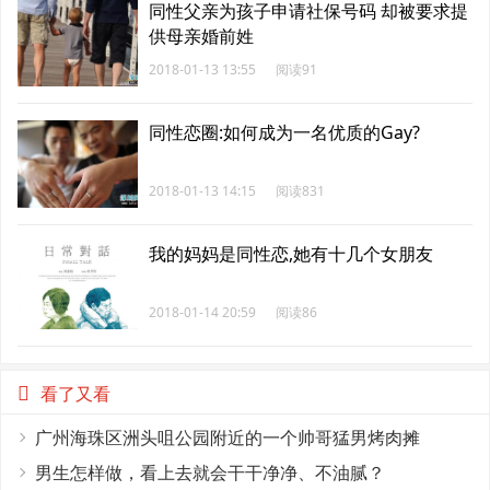
同性父亲为孩子申请社保号码 却被要求提
供母亲婚前姓
2018-01-13 13:55
阅读91
同性恋圈:如何成为一名优质的Gay?
2018-01-13 14:15
阅读831
我的妈妈是同性恋,她有十几个女朋友
2018-01-14 20:59
阅读86
看了又看
广州海珠区洲头咀公园附近的一个帅哥猛男烤肉摊
男生怎样做，看上去就会干干净净、不油腻？