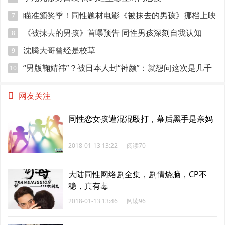
瞄准颁奖季！同性题材电影《被抹去的男孩》挪档上映
7
《被抹去的男孩》首曝预告 同性男孩深刻自我认知
8
沈腾大哥曾经是校草
9
“男版鞠婧祎”？被日本人封“神颜”：就想问这次是几千
10
年一遇？
网友关注
同性恋女孩遭混混殴打，幕后黑手是亲妈
2018-01-13 13:22
阅读70
大陆同性网络剧全集，剧情烧脑，CP不
稳，真有毒
2018-01-13 13:46
阅读96