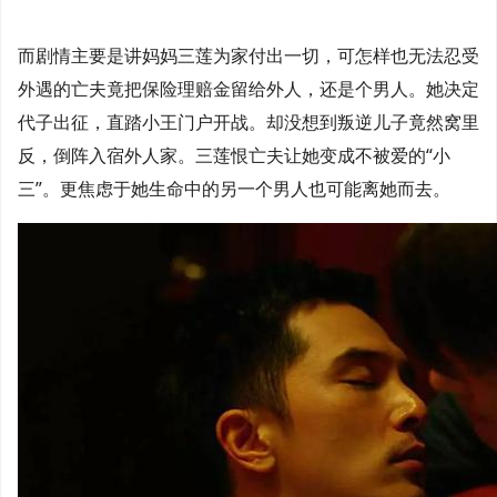
而剧情主要是讲妈妈三莲为家付出一切，可怎样也无法忍受
外遇的亡夫竟把保险理赔金留给外人，还是个男人。她决定
代子出征，直踏小王门户开战。却没想到叛逆儿子竟然窝里
反，倒阵入宿外人家。三莲恨亡夫让她变成不被爱的“小
三”。更焦虑于她生命中的另一个男人也可能离她而去。