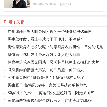
2020-08-15 10:16
阅读199
看了又看
广州海珠区洲头咀公园附近的一个帅哥猛男烤肉摊
男生怎样做，看上去就会干干净净、不油腻？
男性穿紧身衣怎么说呢？能穿紧身衣的男性，首先能满足
这4个条件
颜值高！气质好！身材超好，让人想入非非
体育生追求冰雪氛围感，雾凇林里脱掉上衣拍肌肉大片
满身肌肉的新疆大男孩，前凸后翘，帅气逼人
今年新晋网红1哥就是他了！颜值+身材太绝了
男生夏日“极简风”穿搭，完美诠释越简单越帅气
30岁以下的男生，剪这6款发型超好看，阳光又帅气
黄景瑜解锁奢侈品牌全球代言人，时尚表现力真好