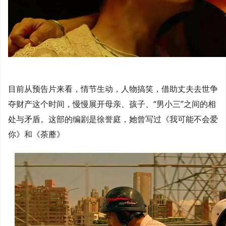
目前从预告片来看，情节生动，人物搞笑，借助丈夫去世争
夺财产这个时间，慢慢展开母亲、孩子、“男小三”之间的相
处与矛盾。这部的编剧是徐誉庭，她曾写过《我可能不会爱
你》和《荼蘼》