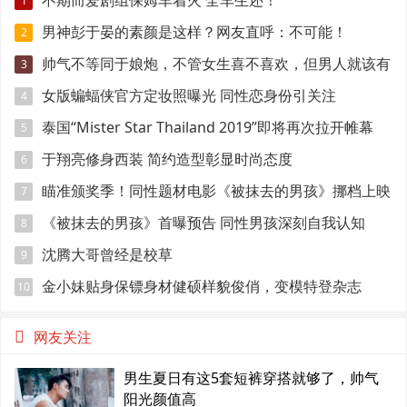
不期而爱剧组保姆车着火 全车生还！
1
男神彭于晏的素颜是这样？网友直呼：不可能！
2
帅气不等同于娘炮，不管女生喜不喜欢，但男人就该有
3
点肌肉
女版蝙蝠侠官方定妆照曝光 同性恋身份引关注
4
泰国“Mister Star Thailand 2019”即将再次拉开帷幕
5
于翔亮修身西装 简约造型彰显时尚态度
6
瞄准颁奖季！同性题材电影《被抹去的男孩》挪档上映
7
《被抹去的男孩》首曝预告 同性男孩深刻自我认知
8
沈腾大哥曾经是校草
9
金小妹贴身保镖身材健硕样貌俊俏，变模特登杂志
10
网友关注
男生夏日有这5套短裤穿搭就够了，帅气
阳光颜值高