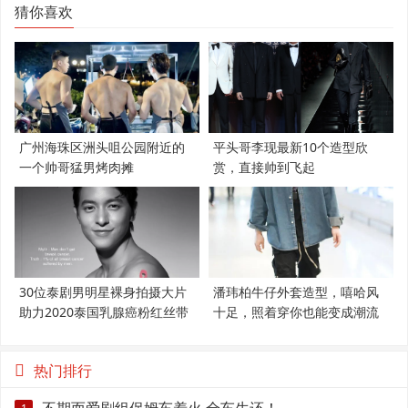
猜你喜欢
广州海珠区洲头咀公园附近的
平头哥李现最新10个造型欣
一个帅哥猛男烤肉摊
赏，直接帅到飞起
30位泰剧男明星裸身拍摄大片
潘玮柏牛仔外套造型，嘻哈风
助力2020泰国乳腺癌粉红丝带
十足，照着穿你也能变成潮流
范
热门排行