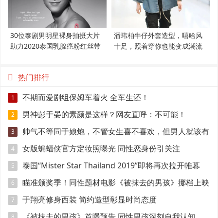
30位泰剧男明星裸身拍摄大片
潘玮柏牛仔外套造型，嘻哈风
助力2020泰国乳腺癌粉红丝带
十足，照着穿你也能变成潮流
范
热门排行
不期而爱剧组保姆车着火 全车生还！
1
男神彭于晏的素颜是这样？网友直呼：不可能！
2
帅气不等同于娘炮，不管女生喜不喜欢，但男人就该有
3
点肌肉
女版蝙蝠侠官方定妆照曝光 同性恋身份引关注
4
泰国“Mister Star Thailand 2019”即将再次拉开帷幕
5
瞄准颁奖季！同性题材电影《被抹去的男孩》挪档上映
6
于翔亮修身西装 简约造型彰显时尚态度
7
《被抹去的男孩》首曝预告 同性男孩深刻自我认知
8