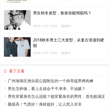
男生秋冬发型，卷发你能驾驭吗？
2018-11-01 15:24
阅读66
2018秋冬男士三大发型，从复古浪漫到硬
朗
2018-11-01 15:53
阅读69
看了又看
广州海珠区洲头咀公园附近的一个帅哥猛男烤肉摊
男生怎样做，看上去就会干干净净、不油腻？
男性穿紧身衣怎么说呢？能穿紧身衣的男性，首先能满足
这4个条件
颜值高！气质好！身材超好，让人想入非非