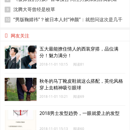
沈腾大哥曾经是校草
9
“男版鞠婧祎”？被日本人封“神颜”：就想问这次是几千
10
年一遇？
网友关注
五大最能撩住情人的西装穿搭，品位满
分！魅力满分！
2018-11-01 10:15
阅读81
秋冬的马丁靴皮鞋就这么搭配，英伦风格
穿上去精神吸引眼球
2018-11-01 10:21
阅读69
2018男士发型趋势，一眼就爱上的发型
2018-11-01 15:13
阅读60