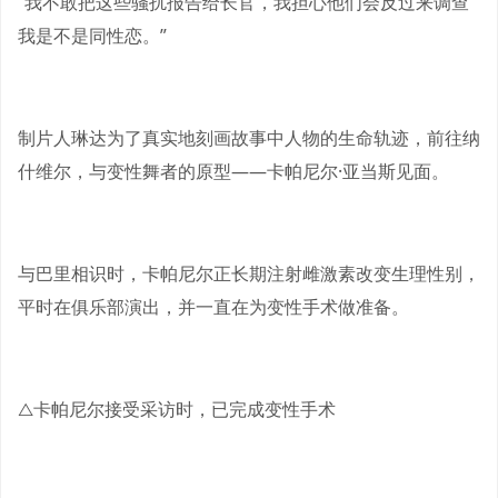
“我不敢把这些骚扰报告给长官，我担心他们会反过来调查
我是不是同性恋。”
制片人琳达为了真实地刻画故事中人物的生命轨迹，前往纳
什维尔，与变性舞者的原型——卡帕尼尔·亚当斯见面。
与巴里相识时，卡帕尼尔正长期注射雌激素改变生理性别，
平时在俱乐部演出，并一直在为变性手术做准备。
△卡帕尼尔接受采访时，已完成变性手术