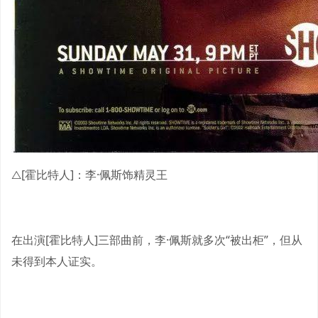
△[霍比特人]：李·佩斯饰精灵王
在出演[霍比特人]三部曲前，李·佩斯就多次“被出柜”，但从
未得到本人证实。