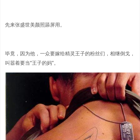
先来张盛世美颜照舔屏用。
毕竟，因为他，一众要嫁给精灵王子的粉丝们，相继倒戈，
叫嚣着要当“王子的妈”。