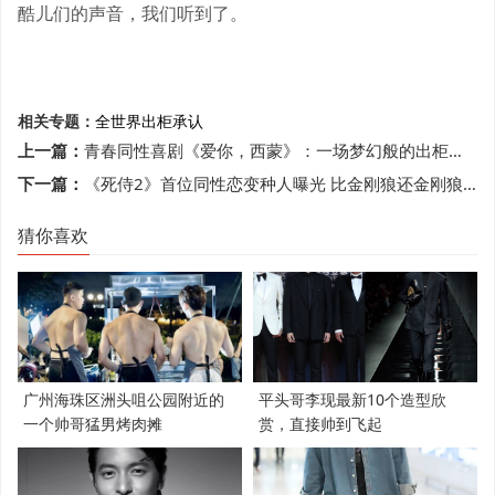
酷儿们的声音，我们听到了。
相关专题：
全世界
出柜
承认
上一篇：
青春同性喜剧《爱你，西蒙》：一场梦幻般的出柜之旅！
下一篇：
《死侍2》首位同性恋变种人曝光 比金刚狼还金刚狼？
猜你喜欢
广州海珠区洲头咀公园附近的
平头哥李现最新10个造型欣
一个帅哥猛男烤肉摊
赏，直接帅到飞起