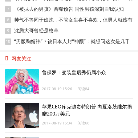
《被抹去的男孩》首曝预告 同性男孩深刻自我认知
7
帅气不等同于娘炮，不管女生喜不喜欢，但男人就该有
8
点肌肉
沈腾大哥曾经是校草
9
“男版鞠婧祎”？被日本人封“神颜”：就想问这次是几千
10
年一遇？
网友关注
鲁保罗：变装皇后秀仍属小众
2017-08-19 15:26
阅读84
苹果CEO库克谴责特朗普 向夏洛茨维尔捐
赠200万美元
2017-08-19 15:34
阅读66