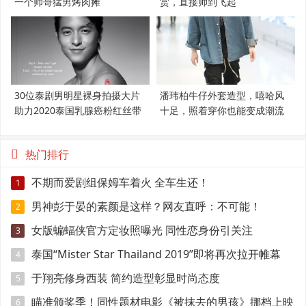
一个帅哥猛男烤肉摊
赏，直接帅到飞起
30位泰剧男明星裸身拍摄大片
潘玮柏牛仔外套造型，嘻哈风
助力2020泰国乳腺癌粉红丝带
十足，照着穿你也能变成潮流
范
热门排行
不期而爱剧组保姆车着火 全车生还！
1
男神彭于晏的素颜是这样？网友直呼：不可能！
2
女版蝙蝠侠官方定妆照曝光 同性恋身份引关注
3
泰国“Mister Star Thailand 2019”即将再次拉开帷幕
4
于翔亮修身西装 简约造型彰显时尚态度
5
瞄准颁奖季！同性题材电影《被抹去的男孩》挪档上映
6