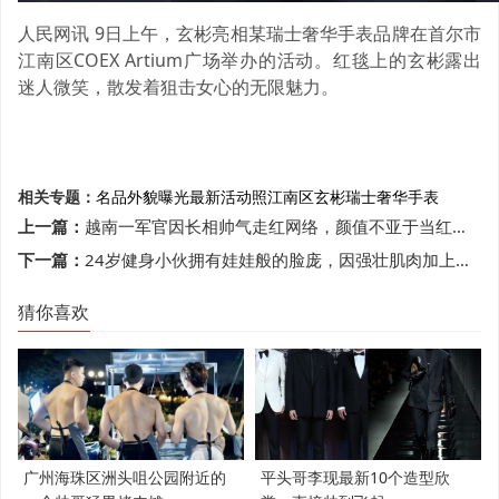
人民网讯 9日上午，玄彬亮相某瑞士奢华手表品牌在首尔市
江南区COEX Artium广场举办的活动。红毯上的玄彬露出
迷人微笑，散发着狙击女心的无限魅力。
相关专题：
名品外貌
曝光
最新活动照
江南区
玄彬
瑞士奢华手表
上一篇：
越南一军官因长相帅气走红网络，颜值不亚于当红明星
下一篇：
24岁健身小伙拥有娃娃般的脸庞，因强壮肌肉加上帅气颜值而走红
猜你喜欢
广州海珠区洲头咀公园附近的
平头哥李现最新10个造型欣