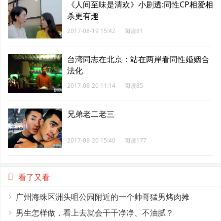
《人间至味是清欢》小剧透:同性CP相爱相
杀更有趣
2017-08-19 15:42
阅读81
台湾同志在北京：站在两岸看同性婚姻合
法化
2017-08-20 11:14
阅读85
兄弟老二老三
2017-08-20 15:40
阅读177
看了又看
广州海珠区洲头咀公园附近的一个帅哥猛男烤肉摊
男生怎样做，看上去就会干干净净、不油腻？