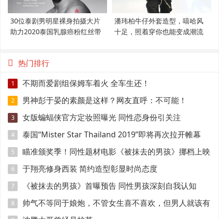
30位泰剧男明星裸身拍摄大片
潘玮柏牛仔外套造型，嘻哈风
助力2020泰国乳腺癌粉红丝带
十足，照着穿你也能变成潮流
范
热门排行
不期而爱剧组保姆车着火 全车生还！
1
男神彭于晏的素颜是这样？网友直呼：不可能！
2
女版蝙蝠侠官方定妆照曝光 同性恋身份引关注
3
泰国“Mister Star Thailand 2019”即将再次拉开帷幕
4
瞄准颁奖季！同性题材电影《被抹去的男孩》挪档上映
5
于翔亮修身西装 简约造型彰显时尚态度
6
《被抹去的男孩》首曝预告 同性男孩深刻自我认知
7
帅气不等同于娘炮，不管女生喜不喜欢，但男人就该有
8