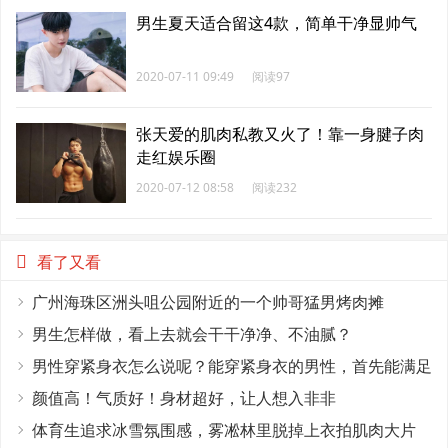
男生夏天适合留这4款，简单干净显帅气
2020-07-11 09:49
阅读97
张天爱的肌肉私教又火了！靠一身腱子肉
走红娱乐圈
2020-07-12 08:58
阅读232
看了又看
广州海珠区洲头咀公园附近的一个帅哥猛男烤肉摊
男生怎样做，看上去就会干干净净、不油腻？
男性穿紧身衣怎么说呢？能穿紧身衣的男性，首先能满足
这4个条件
颜值高！气质好！身材超好，让人想入非非
体育生追求冰雪氛围感，雾凇林里脱掉上衣拍肌肉大片