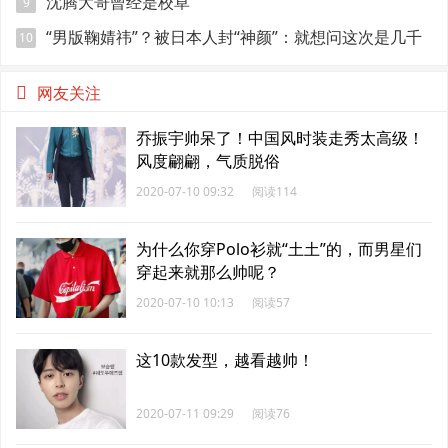
点肌肉
沈腾大哥曾经是校草
9
“男版鞠婧祎”？被日本人封“神颜”：就想问这次是几千
10
年一遇？
网友关注
乔振宇帅呆了！中国风时装走秀太高级！
风度翩翩，气质脱俗
2020-07-10 09:32
阅读114
为什么你穿Polo衫就“土土”的，而男星们
穿起来就那么帅呢？
2020-07-10 10:13
阅读57
这10款发型，越看越帅！
2020-07-11 09:29
阅读76