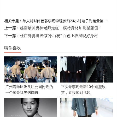
相关专题：
单人封
时尚芭莎
李现
李现梦幻24小时
电子刊
销量第一
上一篇：
越南最帅男神老师走红，模特身材加明星颜值！
下一篇：
杜江身姿挺拔似“小白杨” 白色上衣展现好身材
猜你喜欢
广州海珠区洲头咀公园附近的
平头哥李现最新10个造型欣
一个帅哥猛男烤肉摊
赏，直接帅到飞起