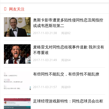
年一遇？
网友关注
奥斯卡影帝遭更多陷性侵同性恋丑闻指控
或成韦恩斯坦第二
2017-11-03 21:38
阅读82
麦格雷戈对同性恋歧视事件道歉 我并没有
不尊重谁
2017-11-03 21:49
阅读64
有些同性不能乱交，有些异性不能乱撩
2017-11-03 21:57
阅读69
足球经理游戏新特性：同性恋球员会出柜