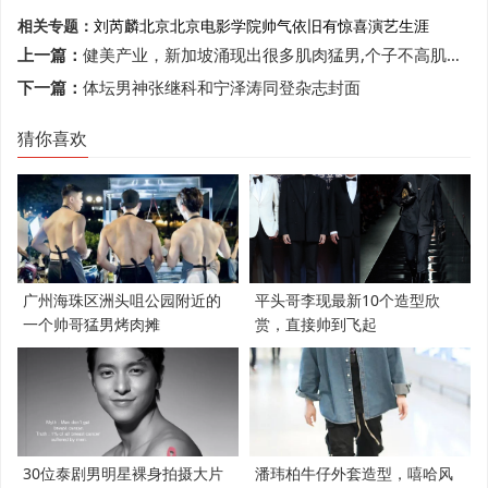
相关专题：
刘芮麟
北京
北京电影学院
帅气依旧
有惊喜
演艺生涯
上一篇：
健美产业，新加坡涌现出很多肌肉猛男,个子不高肌肉很大
下一篇：
体坛男神张继科和宁泽涛同登杂志封面
猜你喜欢
广州海珠区洲头咀公园附近的
平头哥李现最新10个造型欣
一个帅哥猛男烤肉摊
赏，直接帅到飞起
30位泰剧男明星裸身拍摄大片
潘玮柏牛仔外套造型，嘻哈风