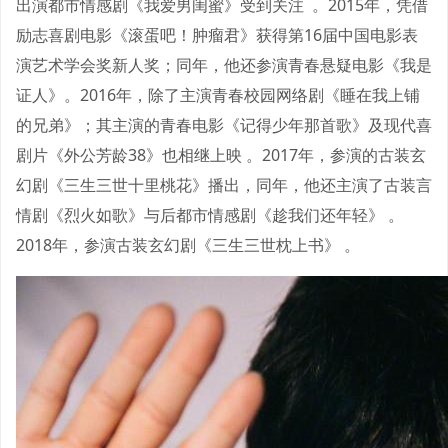
出演都市情感剧《我爱男闺蜜》受到关注 。2015年，凭借
励志喜剧电影《滚蛋吧！肿瘤君》获得第16届中国电影表
演艺术学会奖新人奖；同年，他还参演青春悬疑电影《我是
证人》。2016年，除了主演青春校园网络剧《睡在我上铺
的兄弟》；其主演的青春电影《记得少年那首歌》及现代喜
剧片《外公芳龄38》也相继上映 。2017年，参演的古装玄
幻剧《三生三世十里桃花》播出，同年，他还主演了古装言
情剧《烈火如歌》与后都市情感剧《趁我们还年轻》 。
2018年，参演古装玄幻剧《三生三世枕上书》 。