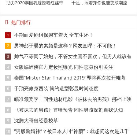
助力2020泰国乳腺癌粉红丝带
十足，照着穿你也能变成潮流
范
热门排行
不期而爱剧组保姆车着火 全车生还！
1
男神彭于晏的素颜是这样？网友直呼：不可能！
2
帅气不等同于娘炮，不管女生喜不喜欢，但男人就该有
3
点肌肉
女版蝙蝠侠官方定妆照曝光 同性恋身份引关注
4
泰国“Mister Star Thailand 2019”即将再次拉开帷幕
5
于翔亮修身西装 简约造型彰显时尚态度
6
瞄准颁奖季！同性题材电影《被抹去的男孩》挪档上映
7
《被抹去的男孩》首曝预告 同性男孩深刻自我认知
8
沈腾大哥曾经是校草
9
“男版鞠婧祎”？被日本人封“神颜”：就想问这次是几千
10