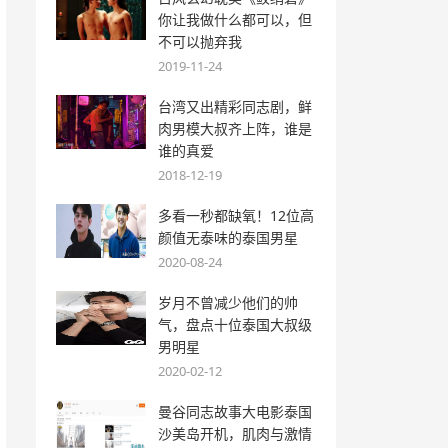
你让我做什么都可以，但
不可以抛弃我
2019-11-24
台湾又出精彩同志剧，鲜
肉男模大叔齐上阵，谁是
谁的真爱
2018-12-19
多看一秒都缺氧！12位高
颜值无泰味的泰国男星
2020-08-24
岁月不曾减少他们的帅
气，盘点十位泰国大叔级
男明星
2020-02-12
曼谷同志故事大电影泰国
沙美岛开机，肌肉与激情