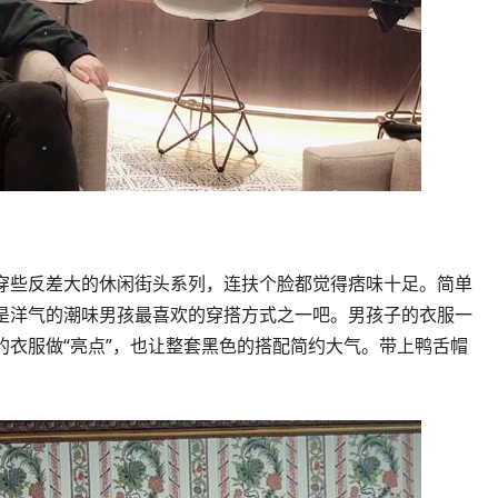
穿些反差大的休闲街头系列，连扶个脸都觉得痞味十足。简单
是洋气的潮味男孩最喜欢的穿搭方式之一吧。男孩子的衣服一
的衣服做“亮点”，也让整套黑色的搭配简约大气。带上鸭舌帽