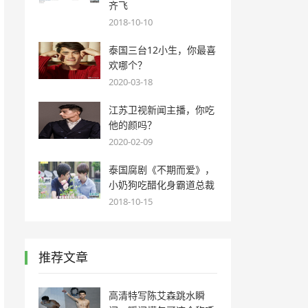
齐飞
2018-10-10
泰国三台12小生，你最喜
欢哪个？
2020-03-18
江苏卫视新闻主播，你吃
他的颜吗？
2020-02-09
泰国腐剧《不期而爱》，
小奶狗吃醋化身霸道总裁
2018-10-15
推荐文章
高清特写陈艾森跳水瞬