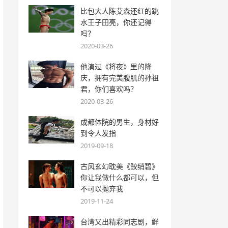
比包大人陈艾森还红的跳
水王子田亮，你还记得
吗？
2020-03-26
他演过《将夜》里的隆
庆，拥有完美腹肌的孙祖
君，你们喜欢吗？
2020-03-26
成都体院的男生，身材好
到令人发指
2019-09-18
古风玄幻耽美《鲛绡碧》
你让我做什么都可以，但
不可以抛弃我
2019-11-24
台湾又出精彩同志剧，鲜