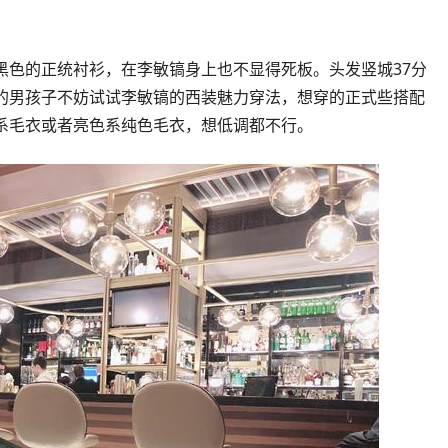
黑色的正统衬衫，在李敏镐身上也不显得死板。头发竖城37分
的男孩子不妨试试李敏镐的西装魅力穿法，想穿的正式些搭配
系毛衣或者亮色系纯色毛衣，想低调都不行。