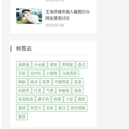
2018-10-10
王浩然城市猎人截图引众
网友猜测讨论
2019-07-06
标签云
高颜值
大长腿
泰剧
男明星
盘点
王凯
白衬衫
小狼狗
马来西亚
韩剧
杨洋
校草
不期而爱
变身
刘昊然
打造
气质
李敏镐
身高
现身机场
腱子肉
抢镜
十足
鹿晗
墨镜
张艺兴
玄彬
夏日
走红网络
整容