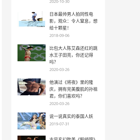
2020-10-30
日本最帅男人拍同性电
影，观众：令人窒息，想
给十颗星！
2018-09-06
比包大人陈艾森还红的跳
水王子田亮，你还记得
吗？
2020-03-26
他演过《将夜》里的隆
庆，拥有完美腹肌的孙祖
君，你们喜欢吗？
2020-03-26
说一说真实的泰国人妖
2019-07-31
古风玄幻耽美《鲛绡碧》