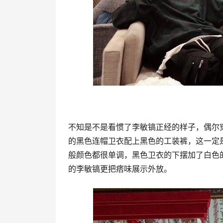
不知是不是看惯了李敏镐正经的样子，偶尔
的黑色连帽卫衣配上黑色的工装裤，这一定
般颜色都很单调，黑色卫衣的下摆加了白色
的李敏镐更把痞味展示外放。