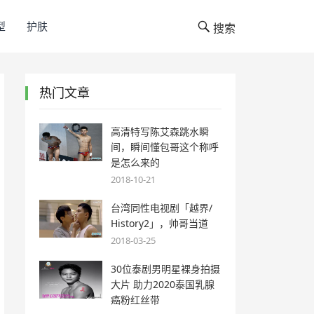
型
护肤
搜索
热门文章
高清特写陈艾森跳水瞬
间，瞬间懂包哥这个称呼
是怎么来的
2018-10-21
台湾同性电视剧「越界/
History2」，帅哥当道
2018-03-25
30位泰剧男明星裸身拍摄
大片 助力2020泰国乳腺
癌粉红丝带