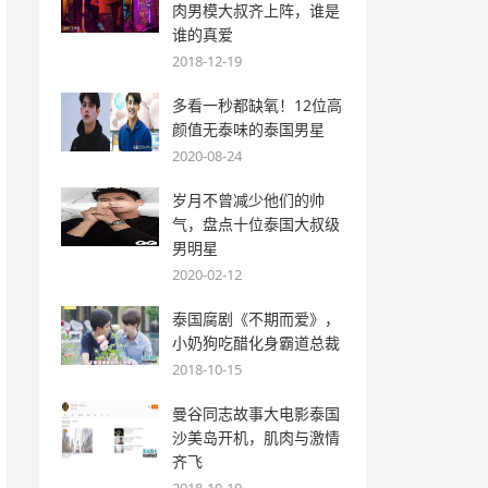
肉男模大叔齐上阵，谁是
谁的真爱
2018-12-19
多看一秒都缺氧！12位高
颜值无泰味的泰国男星
2020-08-24
岁月不曾减少他们的帅
气，盘点十位泰国大叔级
男明星
2020-02-12
泰国腐剧《不期而爱》，
小奶狗吃醋化身霸道总裁
2018-10-15
曼谷同志故事大电影泰国
沙美岛开机，肌肉与激情
齐飞