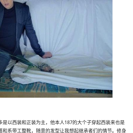
多是以西装和正装为主，他本人187的大个子穿起西装来也是
搭和系带工整靴，随意的发型让我想起继承者们的情节。修身