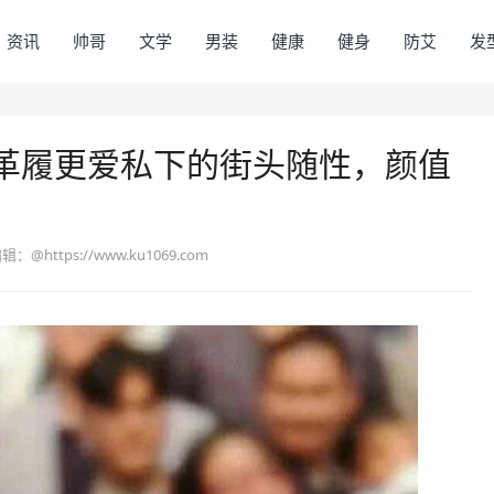
资讯
帅哥
文学
男装
健康
健身
防艾
发
革履更爱私下的街头随性，颜值
编辑：
@https://www.ku1069.com